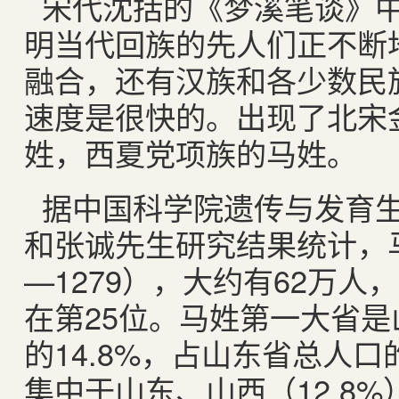
宋代沈括的《梦溪笔谈》中
明当代回族的先人们正不断
融合，还有汉族和各少数民
速度是很快的。出现了北宋
姓，西夏党项族的马姓。
据中国科学院遗传与发育
和张诚先生研究结果统计，
—
1279
），大约有
62
万人，
在第
25
位。马姓第一大省是
的
14.8%
，占山东省总人口
集中于山东、山西（
12.8%