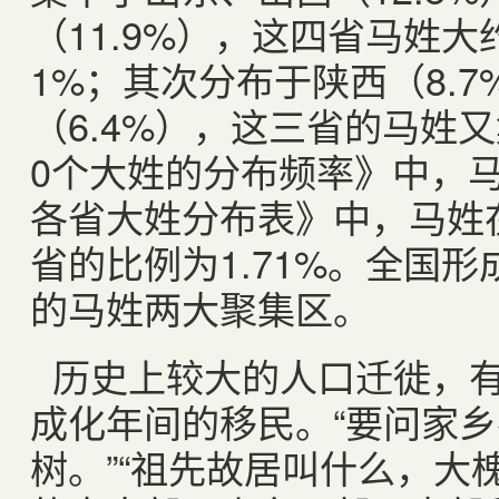
（
11.9%
），这四省马姓大
1%
；其次分布于陕西（
8.7
（
6.4%
），这三省的马姓又
0
个大姓的分布频率》中，
各省大姓分布表》中，马姓
省的比例为
1.71%
。全国形
的马姓两大聚集区。
历史上较大的人口迁徙，
成化年间的移民。“要问家
树。”“祖先故居叫什么，大