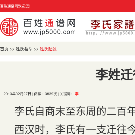
百姓通谱网欢迎您！
首页
>>
姓氏荟萃
>>
姓氏起源
李姓迁
2013年02月27日 | 阅读：3839次 | 关键词：
李
李氏自商末至东周的二百
西汉时，李氏有一支迁往