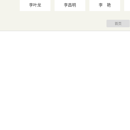
李叶龙
李昌明
李 艳