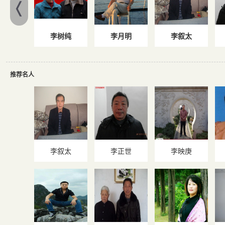
李树纯
李月明
李叙太
推荐名人
李叙太
李正世
李映庚