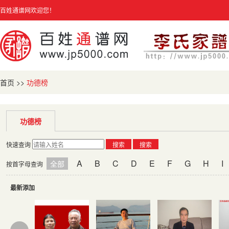
百姓通谱网欢迎您！
首页
>>
功德榜
功德榜
快速查询
搜索
搜索
A
B
C
D
E
F
G
H
I
全部
按首字母查询
最新添加