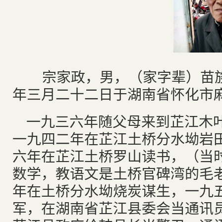
宗家政，男，（家字辈）苗族
年三月二十二日于湖南省怀化市
一九三六年随父母来到芷江木
一九四二年在芷江土桥分水坳岩
六年在芷江土桥罗山读书，（当
数学，教语文是土桥官碑湾的毛
年在土桥分水坳烧炭谋生，一九
军，在湖南省芷江县委会当通讯