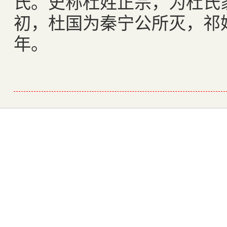
氏。史称杜姓正宗，为杜氏
初，杜国为秦宁公所灭，祁
年。