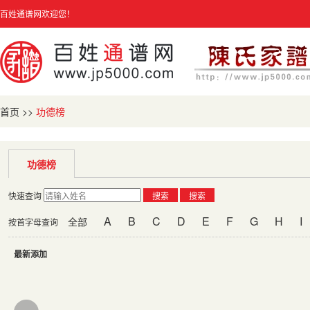
百姓通谱网欢迎您！
首页
>>
功德榜
功德榜
快速查询
搜索
搜索
A
B
C
D
E
F
G
H
I
全部
按首字母查询
最新添加