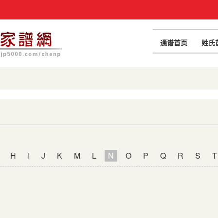
通谱首页
姓氏
H
I
J
K
M
L
N
O
P
Q
R
S
T