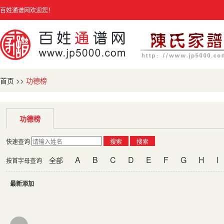
百姓通谱网欢迎您！
首页
>>
功德榜
功德榜
快速查询
搜索
搜索
A
B
C
D
E
F
G
H
I
全部
按首字母查询
最新添加