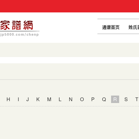
通谱首页
姓氏
H
I
J
K
M
L
N
O
P
Q
R
S
T