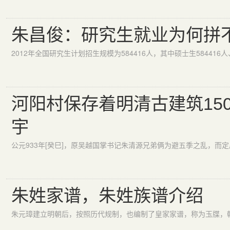
朱昌俊：研究生就业为何拼
河阳村保存着明清古建筑15
宇
公元933年[癸巳]，原吴越国掌书记朱清源兄弟俩为避五季之乱，而
朱姓家谱，朱姓族谱介绍