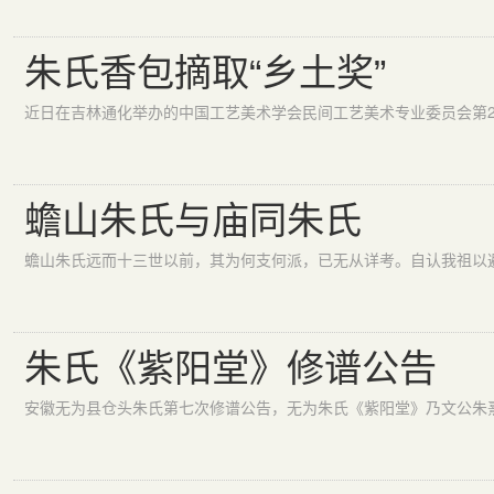
朱氏香包摘取“乡土奖”
蟾山朱氏与庙同朱氏
朱氏《紫阳堂》修谱公告