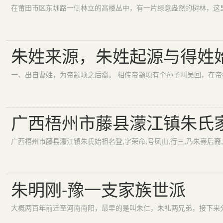
在莆田市区东圳路一侧林立的高楼丛中，有一片绿意盎然的树林，这里
朱姓来源，朱姓起源与得姓
广西梧州市藤县濛江镇朱氏
朱明刚-豫一支家族世派
大概两百年前迁至河南南阳，最早的是叫朱仁，朱礼两兄弟，接下来