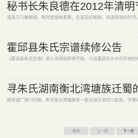
秘书长朱良德在2012年清
霍邱县朱氏宗谱续修公告
寻朱氏湖南衡北湾塘族迁蜀
明清湖广填川时期，朱氏衡北湾塘族有一批先祖迁来四川定居，字辈如