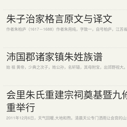
朱子治家格言原文与译文
沛国郡诸家镇朱姓族谱
会里朱氏重建宗祠奠基暨九
重举行