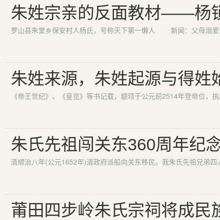
朱姓宗亲的反面教材——
朱姓来源，朱姓起源与得姓
朱氏先祖闯关东360周年纪
莆田四步岭朱氏宗祠将成民