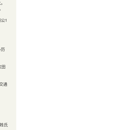
大。
。
桓公
1
多历
农田
交通
、姓氏