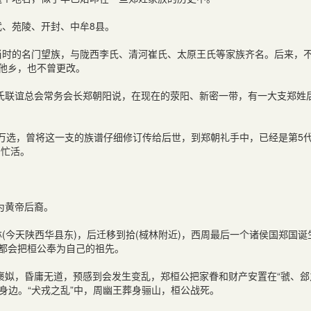
武、苑陵、开封、中牟
8
县。
当时的名门望族，与陇西李氏、清河崔氏、太原王氏等家族齐名。后来，
赴他乡，也不曾更改。
氏联谊总会常务会长郑朝阳说，在现在的荥阳、新密一带，有一大支郑姓
万选，曾将这一支的族谱仔细修订传给后世，到郑朝礼手中，已经是第
5
少忙活。
为黄帝后裔。
林
(
今天陕西华县东
)
，后迁移到拾
(
棫林附近
)
，西周最后一个诸侯国郑国诞
，都会把桓公奉为自己的祖先。
褒姒，昏庸无道，预感到会发生变乱，郑桓公把家眷和财产安置在“虢、郐
王身边。“犬戎之乱”中，周幽王葬身骊山，桓公战死。