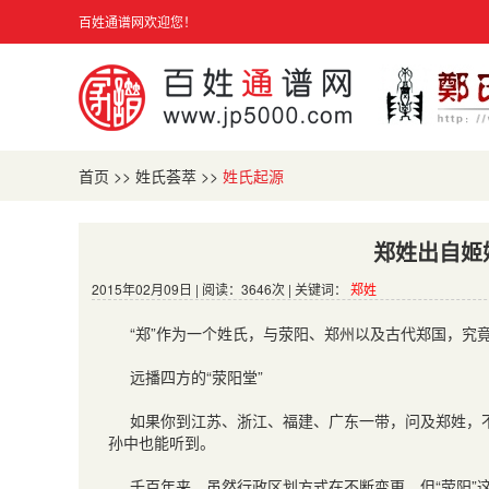
百姓通谱网欢迎您！
首页
>>
姓氏荟萃
>>
姓氏起源
郑姓出自姬
2015年02月09日 | 阅读：3646次 | 关键词：
郑姓
“郑”作为一个姓氏，与荥阳、郑州以及古代郑国，究
远播四方的“荥阳堂”
如果你到江苏、浙江、福建、广东一带，问及郑姓，不
孙中也能听到。
千百年来，虽然行政区划方式在不断变更，但“荥阳”