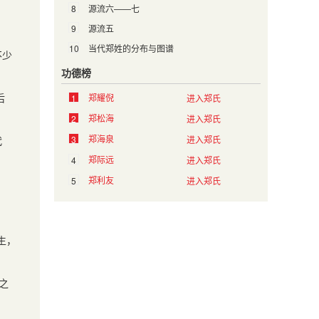
8
源流六——七
9
源流五
10
当代郑姓的分布与图谱
不少
功德榜
后
郑耀倪
1
进入郑氏
郑松海
2
进入郑氏
郑海泉
代
3
进入郑氏
郑际远
4
进入郑氏
郑利友
5
进入郑氏
生，
之