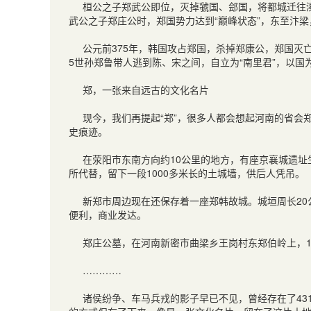
桓公之子郑武公即位，灭掉虢国、郐国，将都城迁往
武公之子郑庄公时，郑国势力达到“巅峰状态”，东至汴
公元前
375
年，韩国攻占郑国，杀掉郑康公，郑国灭
5
世孙郑鲁带人逃到陈、宋之间，自立为“南里君”，以国
郑，一张来自远古的文化名片
现今，我们再提起“郑”，很多人都会想起河南的省会
史痕迹。
在荥阳市东南方向约
10
公里的地方，有座京襄城遗址
所代替，留下一段
1000
多米长的土城墙，供后人凭吊。
新郑市周边现在还保存着一座郑韩故城。城垣周长
20
便利，商业发达。
郑庄公墓，在河南新密市曲梁乡王岗村东郑伯岭上，
…………
诸侯纷争、车马兵戎的影子早已不见，曾经存在了
43