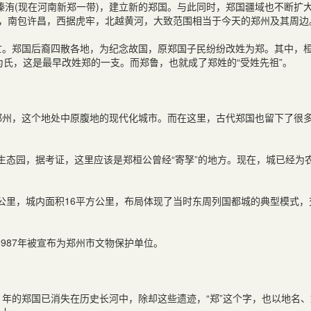
溱洧
(
现在河南新郑一带
)
，建立新的郑国。与此同时，郑国疆域也不断扩
梁，南包许昌，西据虎牢，北越黄河，大致范围相当于今天的郑州及其周边
亡。郑国后裔四散各地，为纪念故国，原郑国子民纷纷改姓为郑。其中，
为氏，这是最早改姓郑的一支。而郑鲁，也就成了郑姓的“受姓先祖”。
郑州，这个地处中原腹地的现代化城市。而在这里，古代郑国也留下了很
生态园，据考证，这里应该是郑桓公曾经“寄孥”的地方。现在，城已经为
公里，城内面积
16
平方公里，布局体现了当时东周列国都城的典型模式，
1987
年被宣布为郑州市文物保护单位。
1
年的郑国已消失在历史长河中，除却这些遗迹，“郑”这个字，也以地名