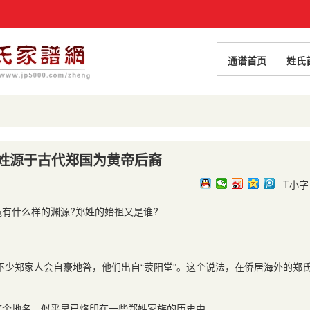
通谱首页
姓氏
姓源于古代郑国为黄帝后裔
T小字
竟有什么样的渊源
?
郑姓的始祖又是谁
?
少郑家人会自豪地答，他们出自“荥阳堂”。这个说法，在侨居海外的郑
这个地名，似乎早已烙印在一些郑姓家族的历史中。