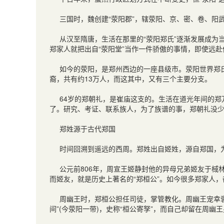
三国时，魏创建“荥阳郡”，辖荥阳、京、密、卷、阳
从汉至隋唐，生活在那里的“荥阳郑氏”逐渐发展成为
郑家人就把出自“荥阳堂”当作一件骄傲的事情，即使远
如今的荥阳，是郑州西边的一座县级市。荥阳世界郑
裔，共有约
13
万人，而这其中，又有三个主要分支。
64
岁的郑朝礼，是崔庙这支的。生活在道光年间的郑
了。研究、考证、联系族人，为了族谱的事，郑朝礼没
郑姓源于古代郑国
时间回溯到遥远的西周。郑姓出自姬姓，源自郑国，
公元前
806
年，周宣王姬静封他的异母兄弟姬友于棫
而姬友，就是历史上著名的“郑桓公”。如今很多郑家人
周幽王时，郑桓公担任司徒，掌管教化。周幽王宠幸
间”
(
今荥阳一带
)
，史称“桓公寄孥”，而自己却留在周幽