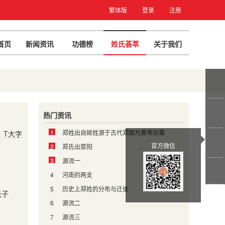
繁体版
登录
注册
首页
新闻资讯
功德榜
姓氏荟萃
关于我们
热门资讯
1
郑姓出自姬姓源于古代郑国为黄帝后裔
T大字
官方微信
2
郑氏出荥阳
3
源流一
4
河南的两支
5
历史上郑姓的分布与迁徙
氏子
6
源流二
7
源流三