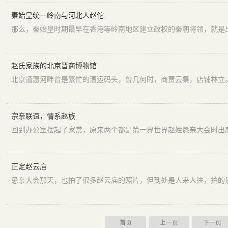
秦始皇统一岭南与河北人赵佗
赵氏家族的北京晋商博物馆
宗亲联谊，情系赵族
正定赵云庙