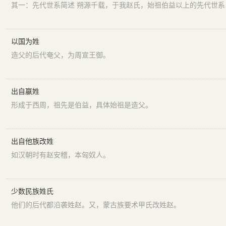
以国为姓
造父的后代奄父，为周宣王御。
出自嬴姓
形成于西周，祖先是伯益，具体始祖是造父。
出自他族改姓
如汉朝时有赵安稽，本匈奴人。
少数民族姓氏
他们的后代都沿袭姓赵。又，蒙古族要术甲氏改姓赵。