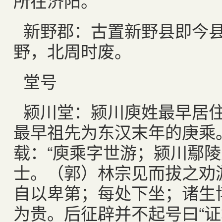
所在济阳。
新野郡：古置新野县即今
野，北周时废。
堂号
颍川堂：颍川庾姓最早居
最早祖先为东汉末年的庚乘
载：“庾乘字世游；颍川鄢
士。（郭）林宗见而拔之劝
自以卑第；每处下坐；诸生
为贵。后征辟并不起号曰“证