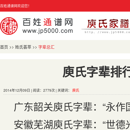
百姓通谱网欢迎您！
首页
>>
姓氏荟萃
>>
字辈总汇
庾氏字辈排
2014年12月09日 | 阅读：2779次 | 关键词：
庾氏
广东韶关庾氏字辈：“永作
安徽芜湖庾氏字辈：“世德