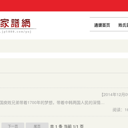
通谱首页
姓氏
【2014年12月
祖先留给我们一是站起来的根，一是腾飞的翅膀。19名韩国庾姓兄弟带着1700年的梦想，带着中韩两国人民的深情厚意，风尘仆仆赶到东莞谷涌，一时广东、广西、湖南、江西、山西、江苏、陕西、甘肃等地庾氏汇聚一堂，将一国宗亲的聚会升到两国人民的经济和文化交流。
阅读：1
共 1 条 当前 1/1 页