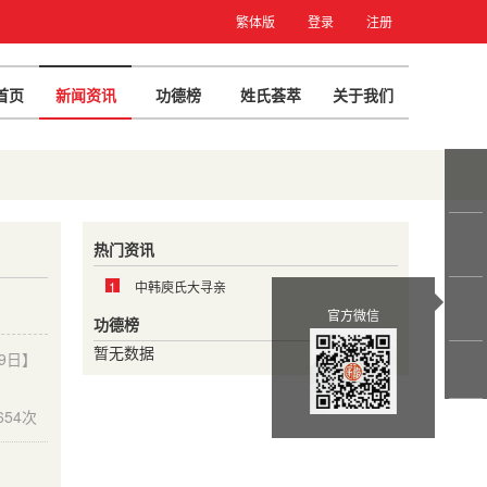
繁体版
登录
注册
首页
新闻资讯
功德榜
姓氏荟萃
关于我们
热门资讯
1
中韩庾氏大寻亲
官方微信
功德榜
暂无数据
09日】
654次