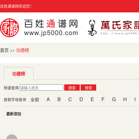
百姓通谱网欢迎您！
首页
>>
功德榜
功德榜
快速查询
搜索
搜索
A
B
C
D
E
F
G
H
I
全部
按首字母查询
最新添加