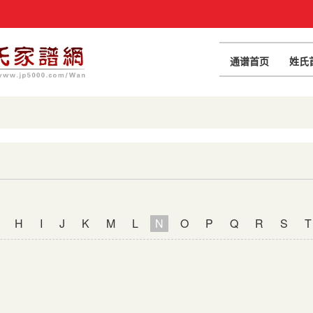
通谱首页
姓氏
H
I
J
K
M
L
N
O
P
Q
R
S
T