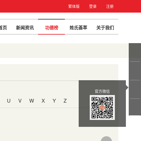
繁体版
登录
注册
首页
新闻资讯
功德榜
姓氏荟萃
关于我们
官方微信
U
V
W
X
Y
Z