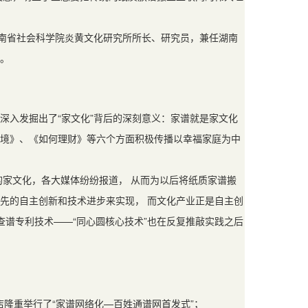
任湖南省社会科学院炎黄文化研究所所长、研究员，兼任湖南
。
光深入发掘出了“家文化”背后的深刻意义：家谱就是家文化
境》、《如何理财》等六个方面积极传播以幸福家庭为中
的家文化，各大媒体纷纷报道， 从而为以后将纸质家谱搬
领先的自主创新和技术进步来实现， 而文化产业正是自主创
查谱专利技术——“同心圆核心技术”也在反复推敲实践之后
店隆重举行了“家谱网络化—百姓通谱网首发式”；