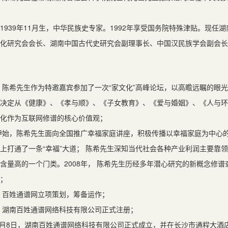
1939年11月生，中华民族史专家。1992年享受国务院特殊津贴。现
化研究会会长、湖南中国古代史研究会副理事长、中国汉民族学会副会长
年，陈希先生作为特邀嘉宾参加了一次“家文化”高峰论坛，以高瞻远瞩的眼
决定从《健康》、《孝与顺》、《子女教育》、《爱与婚姻》、《人与环
化作为互联网修谱的核心价值观；
年伊始，陈希先生面向全国推广幸福家庭讲座，积极传播以幸福家庭为中心
上打通了一条“幸福”大道； 陈希先生深知当代社会各种产业利润主要靠
含量高的一个门类。2008年， 陈希先生历经多年潜心研究的新概念修谱
；
年，百姓通谱网立项策划，筹备运作；
年，湖南百姓通谱网络科技有限公司正式注册；
年4月8日，湖南百姓通谱网络科技有限公司正式成立，并在长沙市通程大酒