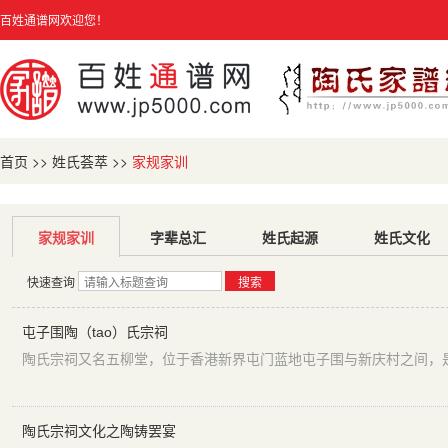
百姓通谱网欢迎您！
首页
>>
姓氏荟萃
>>
家规家训
家规家训
字辈总汇
姓氏起源
姓氏文化
快速查询
搜索
屯子围陶（tao）氏宗祠
陶氏宗祠文化之陶铸罢宴