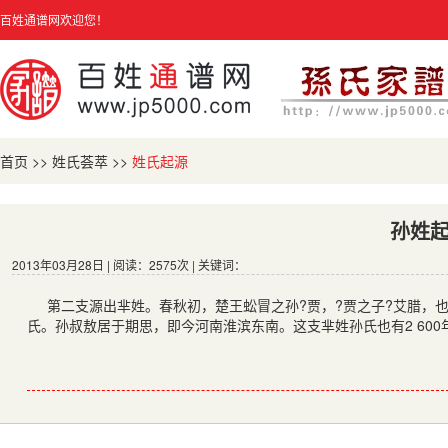
百姓通谱网欢迎您！
首页
>>
姓氏荟萃
>>
姓氏起源
孙姓
2013年03月28日 | 阅读：2575次 | 关键词：
第二支源出芈姓。春秋初，楚王蚣冒之孙?贾，?贾之子?艾腊，
氏。孙叔敖居于期思，即今河南淮滨东南。这支芈姓孙氏也有2 600