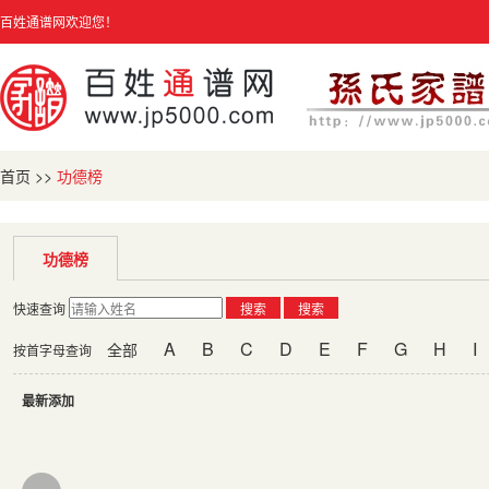
百姓通谱网欢迎您！
首页
>>
功德榜
功德榜
快速查询
搜索
搜索
A
B
C
D
E
F
G
H
I
全部
按首字母查询
最新添加