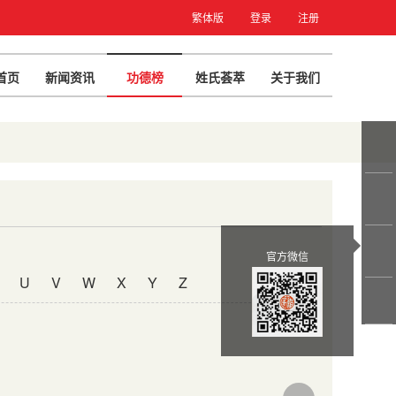
繁体版
登录
注册
首页
新闻资讯
功德榜
姓氏荟萃
关于我们
官方微信
U
V
W
X
Y
Z