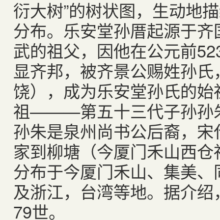
衍大树”的树状图，生动地
分布。乐安堂孙厝起源于齐
武的祖父，因他在公元前
52
显齐邦，被齐景公赐姓孙氏
饶），成为乐安堂孙氏的始
祖———第五十三代子孙孙
孙朱是泉州尚书公后裔，宋
家到柳塘（今厦门禾山西仓
分布于今厦门禾山、集美、
及浙江，台湾等地。据介绍
79
世。