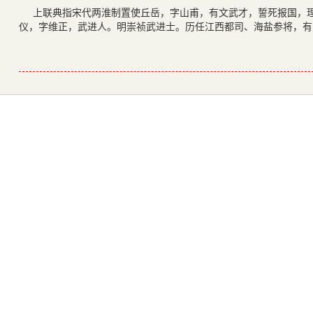
上联典指宋代两淮制置使丘岳，字山甫，有文武才，誓死报国，理
仪，字维正，武进人。明崇祯武进士。历任江西都司、海盐参将，有