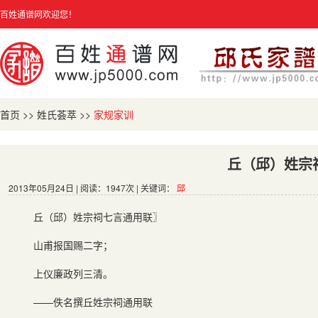
百姓通谱网欢迎您！
首页
>>
姓氏荟萃
>>
家规家训
丘（邱）姓宗
2013年05月24日 | 阅读：1947次 | 关键词：
邱
丘（邱）姓宗祠七言通用联〗
山甫报国赐二字；
上仪廉政列三清。
——佚名撰丘姓宗祠通用联