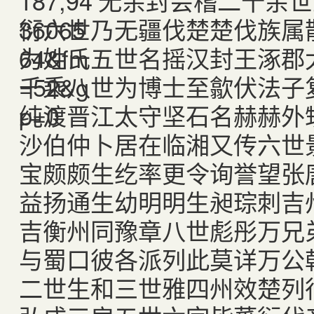
无余封会稽二十余世
衍六世乃无疆伐楚楚伐族属
为姓氏五世名摇汉封王涿郡
千乘八世为博士至歙伏法子
纯渡晋江太守坚石名赫赫外
沙伯仲卜居在临湘又传六世
宝颇颇生纥率更令询誉望张
益扬通生幼明明生昶琮刺吉
吉衡州同豫章八世彪彤万兄
与蜀口彼各派列此莫详万公
二世生和三世雅四州效楚列