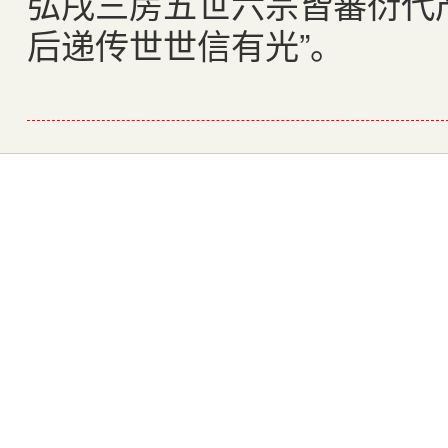
弘戌三房五世六宗皆蕃衍代
后递传世世信有光”。