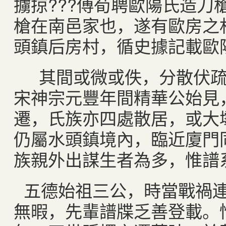
擄掠???傅荀聘歐陽氏造刀
槍在南邑家也，遂有歐房之
頭鎮后房村，循史據記載歐
其間或微或佚，分散伏疏
宋神宗元豐年間精華公始見
遷，氏族亦四處散居，或大
仍屬水頭鎮境內，臨近廈門
族親外出謀生者為多，惟譜
五德始祖三公，時當戰禍
無暇，先輩譜牒乏善登載。