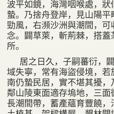
波平如鏡，海灣咽喉處，狀
蟄。乃捨舟登岸，見山陽平
勁風，右瀕沙洲與潮間，可
念。闢草萊，斬荊棘，搭蓋
所。
居之日久，子嗣蕃衍，闢
域失寧，常有海盜侵境，若
南仍蟄民居，實不堪其擾，
鄰山陵東面適存塢地，三面
長潮間帶，蓄產蘊育豐饒，
土植基，架樑構屋，墾林闢