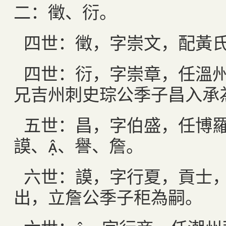
二：徵、衍。
四世：徵，字崇文，配黃
四世：衍，字崇章，任溫
兄吉州刺史琮公季子昌入承
五世：昌，字伯盛，任博
謨、、譽、詹。
六世：謨，字行夏，貢士
出，立詹公季子秬為嗣。