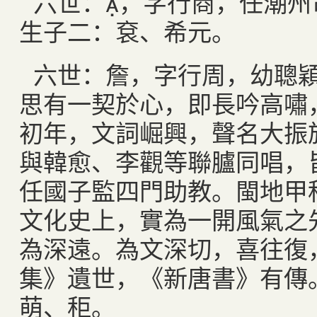
六世：，字行商，任潮州
生子二：袞、希元。
六世：詹，字行周，幼聰
思有一契於心，即長吟高嘯
初年，文詞崛興，聲名大振
與韓愈、李觀等聯臚同唱，
任國子監四門助教。閩地甲
文化史上，實為一開風氣之
為深遠。為文深切，喜往復
集》遺世，《新唐書》有傳
萌、秬。