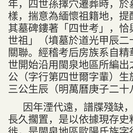
年，四世孫擇穴遷葬時，於
樣，揣意為緬懷祖籍地，提
其墓碑鏤著「四世考」，恰
世祖」（墳墓於道光甲辰二
關聯。經稽考后房族系自精
世開始沿用閩泉地區所編出
公（字行第四世爾字輩）生
三公生辰（明萬曆庚子二十
因年湮代遠，譜牒殘缺，
長久擱置，是以依據現存史
徙，是閩泉地區歐陽氏族字