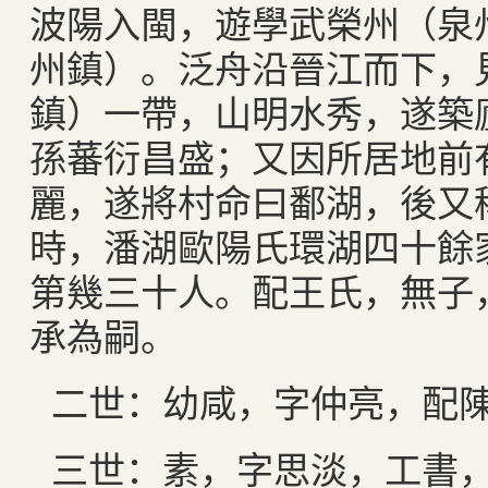
波陽入閩，遊學武榮州（泉
州鎮）。泛舟沿晉江而下，
鎮）一帶，山明水秀，遂築
孫蕃衍昌盛；又因所居地前
麗，遂將村命曰鄱湖，後又
時，潘湖歐陽氏環湖四十餘
第幾三十人。配王氏，無子
承為嗣。
二世：幼咸，字仲亮，配
三世：素，字思淡，工書