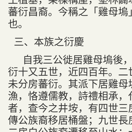
蕃衍昌裔。今稱之「雞母塢
也。
三、本族之衍慶
自我三公徙居雞母塢後，
衍十又五世，近四百年。二
未分房蕃衍。其派下居雞母
漁，恪遵儒教，詩禮相承，
者，查今之井垵，有四世三
傳公族裔移居桶盤；九世長
二房白公族裔遷移至山水；