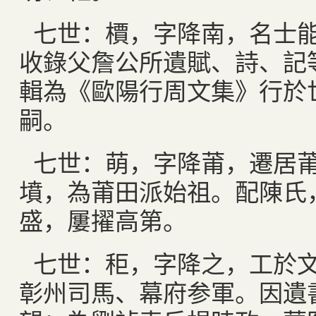
七世：檟，字降南，名士
收錄父詹公所遺賦、詩、記
輯為《歐陽行周文集》行於
嗣。
七世：萌，字降莆，遷居
墳，為莆田派始祖。配陳氏
盛，屢擢高第。
七世：秬，字降之，工於
彰州司馬、幕府参軍。因遺