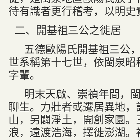
待有識者更行稽考，以明史
二、開基祖三公之徙居
五德歐陽氏開基祖三公，
世系稱第十七世，依閩泉昭
字輩。
明末天啟、崇禎年間，閩
聊生。力壯者或遷居異地，
山，另闢淨土，開創家園。
浪，遠渡浩海，擇徙澎湖。