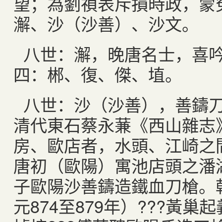
望；為劉禎表斥損時政，蒙
澥、沙（沙善）、沙文。
八世：澥，晚唐名士，喜
四：郴、復、傑、埴。
八世：沙（沙善），善鑄
清代東石蔡永蒹《西山雜志
房、歐店者，水頭、江崎之間
唐初（歐陽）寓池店頭之潘
子歐陽沙善鑄造鐵血刀槍。
元874至879年）???黃巢