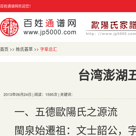
百姓通谱网欢迎您！
首页
>>
姓氏荟萃
>>
字辈总汇
台湾澎湖
2013年06月24日 | 阅读：1595次 | 关键词：
一、五德歐陽氏之源流
閩泉始遷祖：文士韶公，