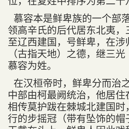
位，在复姓中排序为第二十
慕容本是鲜卑族的一个部
领高辛氏的后代居东北夷，
至辽西建国，号鲜卑，在涉
（古指天地）之德，继三光
慕容为姓。
在汉桓帝时，鲜卑分而治
中部由柯最阙统治，他居住
相传莫护跋在棘城北建国时
行的步摇冠（带有坠饰的帽