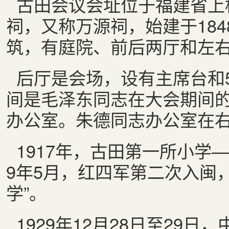
古田会议会址位于福建省上
祠，又称万源祠，始建于18
筑，有庭院、前后两厅和左
后厅是会场，设有主席台和
间是毛泽东同志在大会期间
办公室。朱德同志办公室在
1917
年，古田第一所小学—
9
年
5
月，红四军第二次入闽，
学”。
1929
年
12
月
28
日至
29
日，