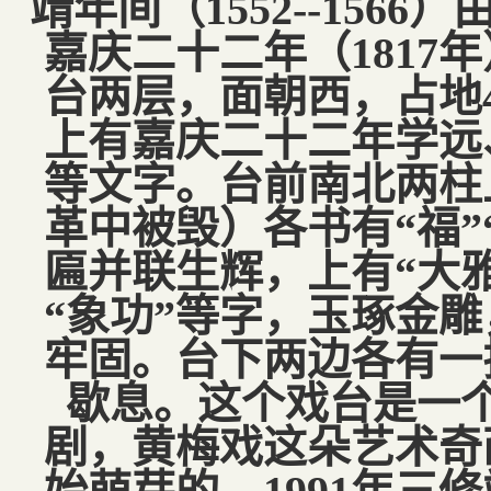
靖年间（1552--156
嘉庆二十二年（1817
台两层，面朝西，占地
上有嘉庆二十二年学远
等文字。台前南北两柱
革中被毁）各书有“福”
匾并联生辉，上有“大雅
“象功”等字，玉琢金
牢固。台下两边各有一
歇息。这个戏台是一
剧，黄梅戏这朵艺术奇