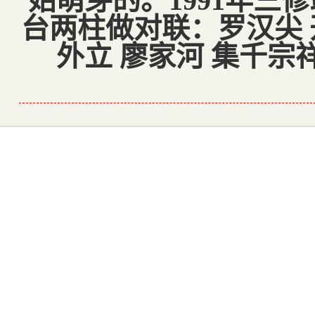
始萌芽的。1991年三
台两柱做对联：罗汉尖 
外立 廖家河 集千宗