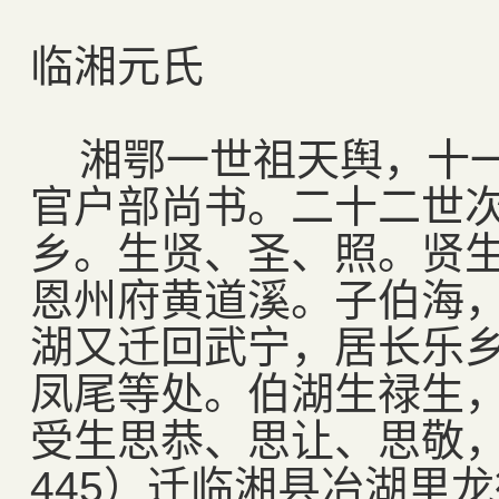
临湘元氏
湘鄂一世祖天舆，十一
官户部尚书。二十二世
乡。生贤、圣、照。贤
恩州府黄道溪。子伯海
湖又迁回武宁，居长乐
凤尾等处。伯湖生禄生
受生思恭、思让、思敬，
445）迁临湘县冶湖里