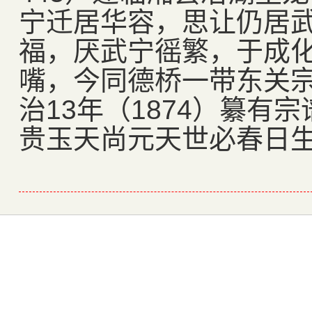
宁迁居华容，思让仍居
福，厌武宁徭繁，于成化
嘴，今同德桥一带东关
治13年（1874）纂有
贵玉天尚元天世必春日