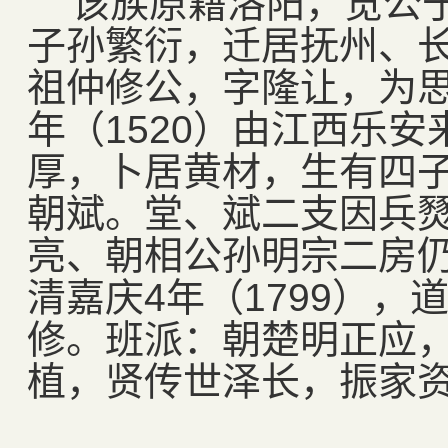
该族原籍洛阳，览公于
子孙繁衍，迁居抚州、
祖仲修公，字隆让，为思
年（1520）由江西乐
厚，卜居黄材，生有四
朝斌。堂、斌二支因兵
亮、朝相公孙明宗二房
清嘉庆4年（1799），道
修。班派：朝楚明正应
植，贤传世泽长，振家