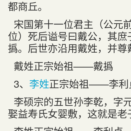
都商丘。
宋国第十一位君主（公元
位）死后谥号曰戴公，其庶
撝。后世亦沿用戴姓，并尊
戴姓正宗始祖——戴撝
3
、
李姓
正宗始祖——李利
李硕宗的五世孙李乾，字
娶益寿氏女婴敷，这就是老