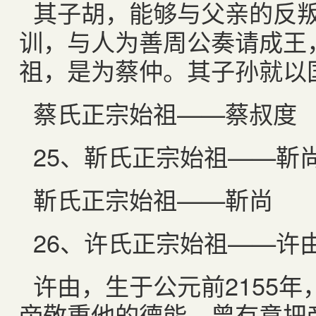
其子胡，能够与父亲的反
训，与人为善周公奏请成王
祖，是为蔡仲。其子孙就以
蔡氏正宗始祖——蔡叔度
25
、靳氏正宗始祖——靳
靳氏正宗始祖——靳尚
26
、许氏正宗始祖——许
许由，生于公元前
2155
年
帝敬重他的德能，曾有意把