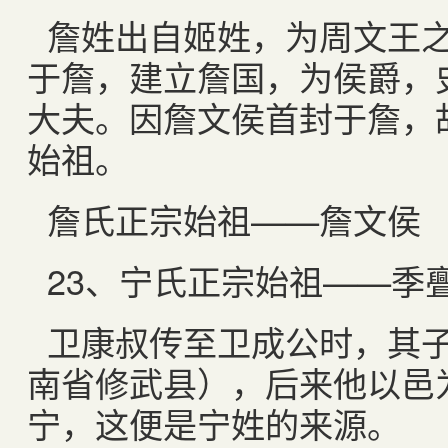
詹姓出自姬姓，为周文王
于詹，建立詹国，为侯爵，
大夫。因詹文侯首封于詹，
始祖。
詹氏正宗始祖——詹文侯
23
、宁氏正宗始祖——季
卫康叔传至卫成公时，其
南省修武县），后来他以邑
宁，这便是宁姓的来源。