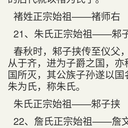
褚姓正宗始祖——褚师右
21
、朱氏正宗始祖——邾
春秋时，邾子挟传至仪父
从于齐，进为子爵之国，亦
国所灭，其公族子孙遂以国
朱为氏，称朱氏。
朱氏正宗始祖——邾子挟
22
、詹氏正宗始祖——詹