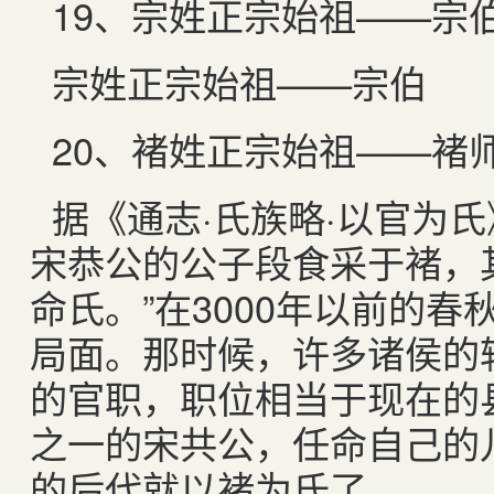
19
、宗姓正宗始祖——宗
宗姓正宗始祖——宗伯
20
、褚姓正宗始祖——褚
据《通志·氏族略·以官为
宋恭公的公子段食采于褚，
命氏。”在
3000
年以前的春
局面。那时候，许多诸侯的辖
的官职，职位相当于现在的
之一的宋共公，任命自己的
的后代就以褚为氏了。