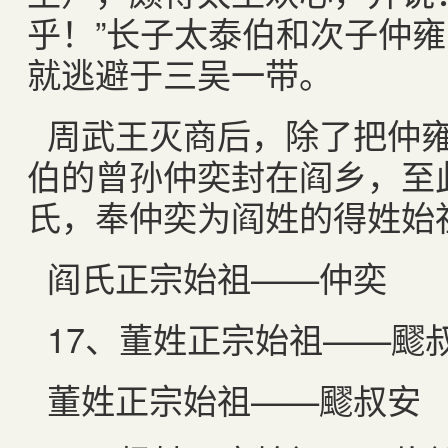
乎！”长子太泰伯和次子仲
就逃避于三吴一带。
周武王灭商后，除了把仲
伯的曾孙仲奕封在阎乡，至
氏，奉仲奕为阎姓的得姓始
阎氏正宗始祖——仲奕
17
、董姓正宗始祖——飂
董姓正宗始祖——飂叔安