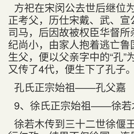
方祀在宋闵公去世后继位
正考父，历仕宋戴、武、宣
司马，后因故被权臣华督所
纪尚小，由家人抱着逃亡鲁
生父，便以父亲字中的“孔”
又传了
4
代，便生下了孔子
孔氏正宗始祖——孔父嘉
9
、徐氏正宗始祖——徐若
徐若木传到三十二世徐偃