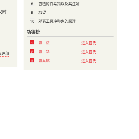
8
曹植的白马篇以及其注解
汉时
9
郡望
10
邓哀王曹冲称象的原理
功德榜
曹 益
1
进入曹氏
曹 华
2
进入曹氏
管理部
曹其斌
3
进入曹氏