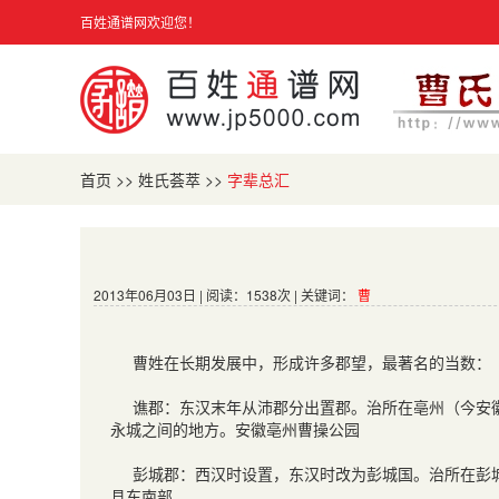
百姓通谱网欢迎您！
首页
>>
姓氏荟萃
>>
字辈总汇
2013年06月03日 | 阅读：1538次 | 关键词：
曹
曹姓在长期发展中，形成许多郡望，最著名的当数：
谯郡：东汉末年从沛郡分出置郡。治所在亳州（今安
永城之间的地方。安徽亳州曹操公园
彭城郡：西汉时设置，东汉时改为彭城国。治所在彭
县东南部。