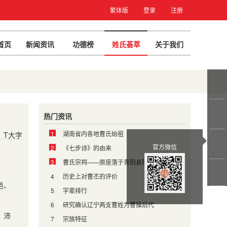
繁体版
登录
注册
首页
新闻资讯
功德榜
姓氏荟萃
关于我们
热门资讯
1
湖南省内各地曹氏始祖
T大字
官方微信
2
《七步诗》的由来
3
曹氏宗祠——原座落于青阳县陵阳镇济阳村
4
历史上对曹丕的评价
邑、
5
字辈排行
6
研究确认辽宁两支曹姓为曹操后代
、沛
7
宗族特征