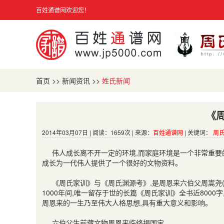
百姓通谱网欢迎您！
首页
>>
新闻资讯
>>
姓氏新闻
《
2014年03月07日 | 阅读：1659次 | 来源：
百姓通谱网
| 关键词：
周
伟人成长离不开一定的环境
,
而家庭环境是一个非常重要
成长为一代伟人提供了一个很好的文物资料。
《周氏家训》与《周氏渊源考》
,
是周恩来六伯父周嵩尧
1000
年间
,
唯一留存于世的长篇《周氏家训》全书近
8000
字
周恩来的一生乃至伟大人格思想
,
具有重大意义和影响。
六伯父生前藏文物周恩来临终捐国宝