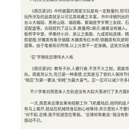
《周氏家训》中所披露的周家文玩是有一定数量的
,
但可
玩所涉及的品类就足以可见其收藏之丰富。书中详细列出的
台斗大端砚、黑寿山砚、端砚箱、紫端底字岁寒三友砚、石
泥配盒等。古砚就列了这么多
,
数量用□表示
,
编者没有编入
板桥字中堂、伊墨纾小对、吴让之扇面、九成宫帖连裱、精
熙瓷瓶
;
牙雕类有象牙烟碟
;
木器类有红木柜
;
铜器类有风波铜
孤等。由于笔者知识所限
,
以上分类不一定准确。这些文玩
“忍”字铸就总理伟大人格
《周氏家训》教导子孙
,
人要行善
,
不贪不义之财。周嵩尧
处。周嵩尧认为
,
克己是一种美德
,
尤其是当了官的人保持节
“相忍”为第一要诀
,
“和睦”为最大喜气。忍一忍可以减少许多
不少学者对周恩来人生轨迹没有大起大落进行了多方面
一次
,
周恩来总理去某地视察工作
,
飞机着陆后
,
他同机组
有马上离开
,
就站在机械师身后耐心地等待
,
并示意别人不要
“对不起
,
总理
,
我不知道您在等我。”总理却笑着说
:
“我没有
感动不已。