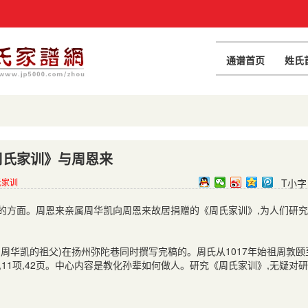
通谱首页
姓氏
周氏家训》与周恩来
氏家训
T小字
的方面。周恩来亲属周华凯向周恩来故居捐赠的《周氏家训》
,
为人们研究
(
周华凯的祖父
)
在扬州弥陀巷同时撰写完稿的。周氏从
1017
年始祖周敦颐
,11
项
,42
页。中心内容是教化孙辈如何做人。研究《周氏家训》
,
无疑对研