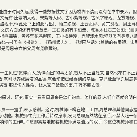
能由于时间久远
,
使得一些数据性文字因为模糊不清而没有在书中录入。但
文玩有
:
唐紫端大砚、宋紫端大砚、古小紫端砚、古风字端砚、龙霓端砚
鼓砚十方
(
此处书上如此写出
)
、顾二娘砚、王云贡砚、黄宗炎砚、周王寻
。文房方面的还有李鸿章墨。玉石类的有周桓圭、陈香木柱石三公图
;
书画
指瘗福铭、黄养萱花鸡柳图、王小梅待渡、赤鲤戏水图
;
瓷器类有鼻烟八
钵
;
古书类有《书谱》、《扬州续志》、《履园丛话》
;
其他的有眼镜、宋
都是周恩来六伯父周嵩尧收藏的。
一生见过“货悖而入
,
货悖而出”的事太多
,
钱从不正当处来
,
自然也花在不正
俭
,
就可以养成廉洁的品德
,
就会珍惜已经得到的幸福。克己延至“忍”
,
周嵩
祸事
,
那些伤人性命、让人家产破败的事
,
千万不能去做。
的探讨、研究
,
事实上看看周恩来是怎样的善、怎样的忍
,
人们自然就会明白
人员一一握手
,
表示感谢。这时
,
机械师正蹲在地上工作
,
周总理和其他同志
惊动他。机械师忙完工作后转过身来
,
发现总理竟然站在身后
,
不禁大吃一
影响你的工作吧
?
”随即紧紧地握着机械师满是油污的双手
,
令这位机械师和