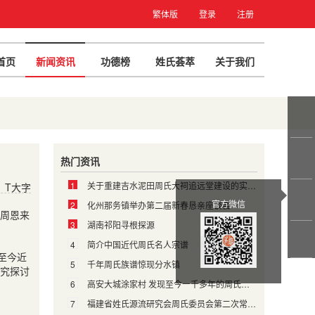
繁体版
登录
注册
首页
新闻资讯
功德榜
姓氏荟萃
关于我们
热门资讯
1
关于重建吉水泥田周氏大祠追远堂建设的实施方案
T大字
官方微信
2
化州那务镇举办第二届新春恳亲座谈会
周恩来
3
湖南祁阳寻根探源
4
简介中国近代周氏名人宗谱
至今近
5
千年周氏族谱惊现分水镇
究探讨
6
高安大城涂家村 发现至今一千多年的周氏宗祠牌楼
7
福建省姓氏源流研究会周氏委员会第二次常务理事会议