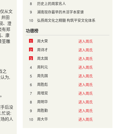
8
历史上的周家名人
仅从文
9
湖南现存最早的木活字本家谱
、井田
10
弘扬周文化之精髓 构筑平安文化体系
砚、澄
类有郑
功德榜
瓶、康
黄筌雕
周大荣
1
进入周氏
周诗才
2
进入周氏
周太国
3
进入周氏
周利元
4
进入周氏
当之
周先国
5
进入周氏
尧认为
,
周胜彪
6
进入周氏
周增双
7
进入周氏
。
周明华
8
进入周氏
握手后没
周胜勤
9
进入周氏
惊
,
忙说
:
在场的人
周大华
10
进入周氏