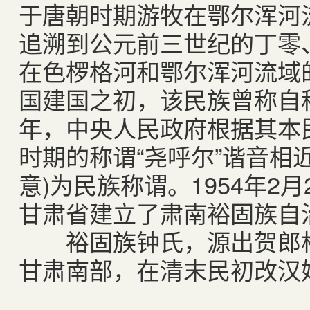
于唐朝时期游牧在鄂尔浑河
追溯到公元前三世纪的丁零
在色椤格河和鄂尔浑河流域
国建国之初，该民族曾称自称为
年，中央人民政府根据其本
时期的称谓“尧呼尔”谐音相近
意)为民族称谓。1954年2
甘肃省建立了肃南裕固族自
裕固族钟氏，源出贺郎格
甘肃南部，在清末民初改汉