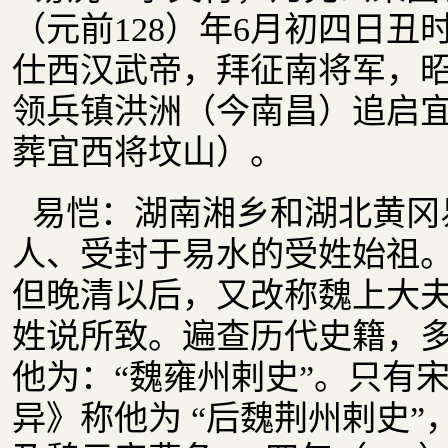
（元前128）年6月初四日
仕西汉武帝，拜征南将军，昭帝
领兵镇洪洲（今南昌）追启
葬宜西将坟山）。
易恺：湖南湘乡和湖北黄冈
人、受封于易水的受姓始祖
但晚清以后，又改称魏上大
姓说所致。遍查历代史籍，
他为：“魏雍州剌史”。只有
异》称他为 “后魏荆州剌史