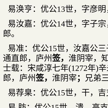
易涣亨：优公13世，字彦
易汝嘉：优公14世，字子宗
郎。
易准：优公15世，汝嘉公
通直郎，庐州
签，
淮阴宰，
士载：宋咸淳七年(1272年
郎，庐州
签，
淮阴宰
；
兄弟三
易荐臬：优公15世，干，
易 肪：优公15世，溃，高