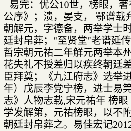
易完：优公10世，榜眼，
公序》；溃，晏支， 鄂谱载
朝解元，字德备，两举学士
廷封帛葬；"至贤堂"老谱延
哲宗朝元祐二年觧元两举本
花失礼不授差归以疾终朝廷
臣拜奠；《九江府志》选举进
年）戊辰李党宁榜，进士易
志》人物志载,宋元祐年 榜
学发解第，元祐榜眼，以不
朝廷封帛葬之。易佳宏记201