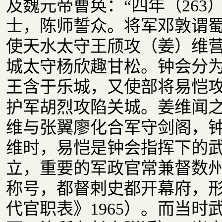
及魏元帝曹奂：“四年（26
士，陈师誓众。将军邓敦谓
使天水太守王颀攻（姜）维
城太守杨欣趣甘松。钟会分
王含于乐城，又使部将易恺
护军胡烈攻陷关城。姜维闻
维与张翼廖化合军守剑阁，钟
维时，易恺是钟会指挥下的
立，重要的军政官常兼督数
称号，都督剌史都开幕府，
代官职表》1965）。而当