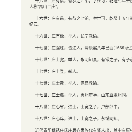
十六世：庄有信，有恭之四弟，字任可，乾隆七年壬
人称“禺山二庄”。
十六世：庄有昌，有恭之七弟，字世可，乾隆十五年
纪云。
十六世：庄有豫，举人，长宁教谕。
十七世：庄骝珠，晋江人。清康熙八年己酉(1669
十七世：庄士宽，举人，永明知县，有常之子，有子
十七世：庄士登，举人。
十七世：庄士震，举人，保昌教谕。
十七世：庄士瀛，举人，惠州府学，山东直隶州同。
十八世：庄心省，进士，士宽之子，户部郎中。
十八世：庄心痒，进士，士宽之子，永绥同知。
近代青阳锦绣庄氏庄思齐家族代有贤人出，其中有原