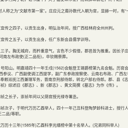
人称之为“文献市第一家”。庄应元之裔孙数代入朝为官，显赫一时，有“
，八世庄宜传之四子，以贡生出身，明弘治年间，授广西桂林府全州州判。
八世庄宜传之五子，以贡生出身，任广东新会县儒学训导。
乃安期之三子。胸无城府，而矜重意气，言色不少假借，郡邑皆为推重。因长子
河南左布政使(正二品衔)，卒钦赐祭葬。
君祉，号阳山。明嘉靖四十一年壬戌(1562)会魁登王锡爵榜第九名会魁。历官
江西参议、广西副使调江西提学，副广东参政按察使、云南右布政、广西左
，奉敕巡抚江西兼理军务，晋南京刑部侍郎，转北户部右侍郎。郡、县《
生国祯》综述旧《郡志》、新《郡志》、黄文简撰《墓志》为作《传》。
，庄国祯之长子，崇祯年间以父荫官授光禄寺署丞。
岩，庄国祯次子，于明代万历乙酉举人，四十一年己丑科登陶梦龄科进士，授行
正二品)等职。
明代万历十三年(1585年)乙酉科李光缙榜中第十名举人。(兄弟同科举人)