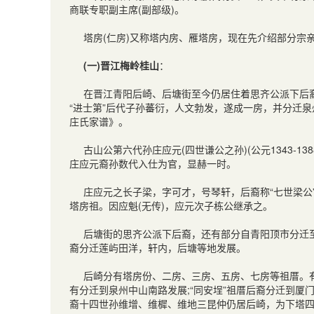
商联专职副主席(副部级)。
塔房(仁房)又称塔内房、雁塔房，现在先介绍部分宗
(一)晋江梅岭桂山
：
在晋江青阳后崎、后塘街至今仍居住着思齐公派下后裔
“进士第”后代子孙蕃衍，人文勃发，遂成一房，并分迁泉
庄氏家谱》。
古山公第六代孙庄应元(四世谦公之孙)(公元1343-
庄应元裔孙数代入仕为官，显赫一时。
庄应元之长子梁，字可才，号琴轩，后裔称“七世梁公
塔房祖。因应魁(无传)，应元次子栋公继承之。
后塘街的思齐公派下后裔，还有部分自青阳顶市分迁至
裔分迁莲屿田洋，轩内，后塘等地发展。
后崎分有塔房份、二房、三房、五房、七房等祖厝。有“
有分迁到泉州中山南路发展;“同安埕”祖厝后裔分迁到
裔十四世孙维增、维樨、维地三昆仲仍居后崎，为下塔