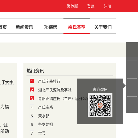
繁体版
登录
注册
首页
新闻资讯
功德榜
姓氏荟萃
关于我们
热门资讯
1
严氏字辈排行
T大字
官方微信
2
湖北严氏源流及字派
3
青阳锦绣庄氏（二世）思齐公家族裔孙士宦情况暨播迁一览
名为福
4
严氏宗系
5
天水郡
，诚
6
各支始祖
无所动
7
堂号