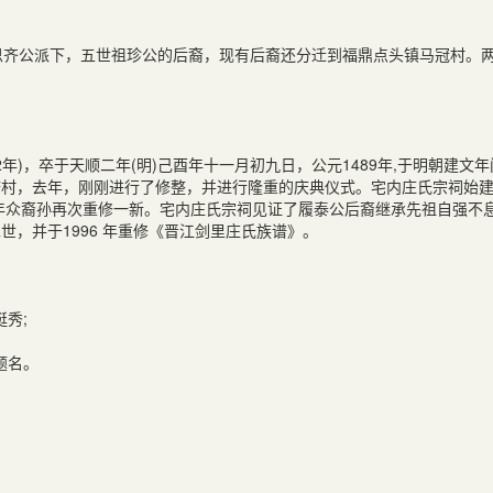
思齐公派下，五世祖珍公的后裔，现有后裔还分迁到福鼎点头镇马冠村。
年)，卒于天顺二年(明)己酉年十一月初九日，公元1489年,于明朝建文年
塘村，去年，刚刚进行了修整，并进行隆重的庆典仪式。宅内庄氏宗祠始
4年众裔孙再次重修一新。宅内庄氏宗祠见证了履泰公后裔继承先祖自强不
，并于1996 年重修《晋江剑里庄氏族谱》。
秀;
题名。