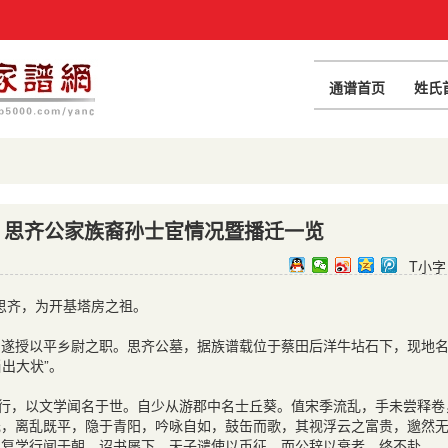
通谱首页
姓氏
）思齐公家族裔孙士宦情况暨播迁一览
T小字
思齐，为开基塔房之祖。
，遂授以平乡尉之职。思齐公墓，据族谱载位于蔡田后洋牛坫石下，现地
出大状”。
笃志励行，以文学闻名于世。自少从游郡中名士丘葵。值宋季流乱，手未尝释卷
元，离乱既平，隐于青阳，吟咏自如，鼓缶而歌，其视浮云之富贵，邈然
圭复学行闻于朝，诏书屡下，天子谴使以币征，而公辞以衰老，终不赴。