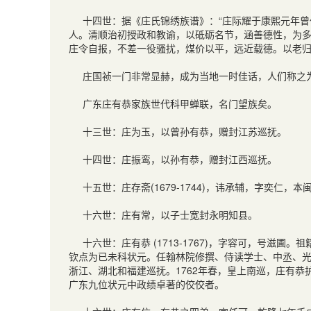
十四世：据《庄氏锦绣族谱》：“庄际耀于康熙元年曾
人。清顺治初授政和教谕，以砥砺名节，涵善德性，为
庄令自报，不差一役骚扰，煤价以平，远近载德。以老
庄国祯一门非常显赫，成为当地一时佳话，人们称之为
广东庄有恭家族世代科甲蝉联，名门望族矣。
十三世：庄为玉，以曾孙有恭，赠封江苏巡抚。
十四世：庄振鸾，以孙有恭，赠封江西巡抚。
十五世：庄存斋(1679-1744)，讳承辅，字奕
十六世：庄有常，以子士宽封永明知县。
十六世：庄有恭 (1713-1767)，字容可，号滋圃
钦点为已未科状元。任翰林院修撰、侍读学士、中丞、
浙江、湖北和福建巡抚。1762年春，皇上南巡，庄有恭
广东九位状元中政绩卓著的佼佼者。