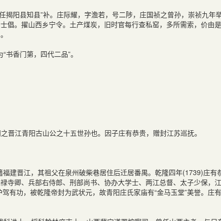
任揭阳县知县”补。庄际耀，字澹若，号二陟，庄国祯之曾孙，崇祯九年
多士倡。擢山西乡宁令。土产煤炭，旧时官每行查私窑，多所需索，价由
归。
“书香门第，四代二品”。
仁，本闽之晋江青阳古山公之十五世孙也。因子庄有恭贵，赠封江苏巡抚。
。祖籍福建晋江，其祖父在泉州破柴巷居住后迁居番禺。乾隆四年(1739)庄有
光禄寺卿、兵部右侍郎、刑部尚书、协办大学士、两江总督、太子少保，
护驾有功，被乾隆帝封为武状元，故青阳庄氏家庙有“金马玉堂”美誉。庄