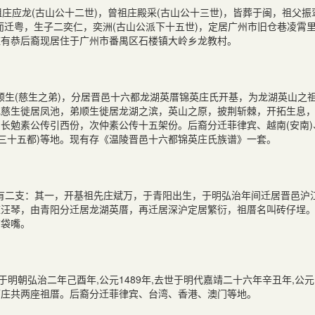
庄应龙(古山公十二世)，曾祖庄殿采(古山公十三世)，皆葬于闽，祖父振
而迁粤，生子二奕仁，奕洲(古山公派下十五世)，定居广州市旧仓巷凌霄
庄有恭后裔现居住于广州市番禺区石楼镇大岭乡龙教村。
生(慈生之弟)，分居晋邑十六都龙湖英厝锦英庄氏开基，为龙湖英山之
，兄慈生徙居凤池，弟顺生徙居龙湖之滨，英山之原，披荆斩棘，开拓生息
长勉素公传引西份，次仲素公传十五架份。后裔分迁菲律宾、越南(安南)
江三十五都)等地。现有存《温陵晋邑十六都锦英庄氏族谱》一套。
有二支：其一，开基祖先庄斌万，于青阳出生，于明弘治年间迁居晋邑沪
庄汪琴，由青阳分迁居龙湖英厝，再迁居深沪定居繁衍，祖厝名叫砖仔埕
布袋嘴。
明朝弘治二年己酉年,公元1489年,去世于明代嘉靖二十六年辛丑年,公元1
和下庄共两座祖厝。后裔分迁菲律宾、台湾、香港、澳门等地。