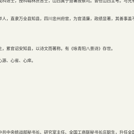
戌科进士，授科翰林庶吉士，山西冀宁道署按察司。曾任山西主考。与兄
举人，直隶万全县知县，四川忠州府官，为官清廉，政绩显著，其善事盖
)贡生，累官诏安知县，以诗文而著称。有《咏青阳八景诗》存世。
心源、心省、心痒。
中共中央统战部秘书长、研究室主任、全国工商联秘书长庄聪生，升任全