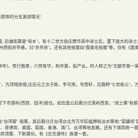
亲团体的分支源流情况：
, 后塘街算是“母乡”，有十二世方伯庄懋华高中进士后，置下庞大的进士
州西街井亭巷，曰“井亭房”。还有其他祖厝如“霞美宅祖厝”等，存有《霞
1388年)，性行敦厚，介然有守，构华第，拓产业，时人称之为“文献市第一家
”，为顶塔房祖;庄应元之次子栋，字可用，号西轩，后裔称“七世栋公”，
下市莲屿(西宫、田洋)居住。如应昌公后裔分迁莲屿西宫，“进士第”有
台湾客” 祖厝，其后裔分迁台湾台北市万华区艋舺和淡水等地;“菜脯埕”
厦门、菲律宾、美国、英国、香港、澳门、台湾等地发展。还有下塔四房一
四房顶厝、下新厝份。有《庄氏谱传》族谱一套。