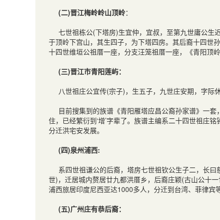
(二)晋江梅岭岭山顶岭
：
七世祖栋公(下塔房)生宜仲，宜叔，至第九世庸公生
于顶岭下宫山，其生四子，为下塔四房。其后裔十四世孙
十四世维垣公祖厝一座，分支汪笼祖厝一座，《青阳顶
(三)晋江市青阳莲屿：
八世祖庄公宜传(宗子)，生五子，九世庄安期，字际
目前搜集到的族谱《青阳雁塔应昌公裔孙家谱》一套
住，已经繁衍到‘增’字辈了。族谱主编系二十四世祖庄
分迁洪宅安发展。
(四)泉州浦西:
系四世祖谦公的后裔，塔房七世祖钦公生子二，长曰慈生
世)，迁居城内赘居廿九都洪厝乡，后裔庄颖(古山公十
浦西旅居印度尼西亚达1000多人，分迁到台湾、菲律
(五)广州庄有恭后裔：