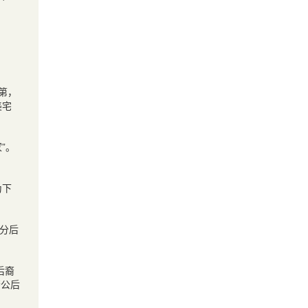
第，
美宅
”。
为下
部分后
后裔
斋公后