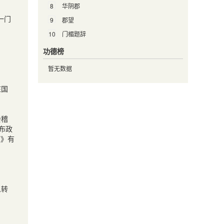
8
华阴郡
一门
9
郡望
10
门楣题辞
功德榜
暂无数据
庄国
会稽
布政
志》有
人转