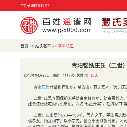
百姓通谱网欢迎您！
首页
>>
姓氏荟萃
>>
字辈总汇
青阳锦绣庄氏（二世
2013年04月26日 | 阅读：4117次 | 关键词：
庄氏
青阳
庄氏
开基祖讳佑孙，号古山，有子五人，次子庄
二世: 庄思齐因保护宋朝幼帝南狩有功，幼帝嘉其忠
建晋江磁灶宅内村洪厝山，穴名“七星开窝”，勘舆家曰“当
三世：庄圭复(1273—1364)，思齐之子，平生
信孝友，始立祠宇，以奉宗先，创立祭田以敦时祀。入
于其中也。元朝至顺间，福建闽海道知事清江范椁，以