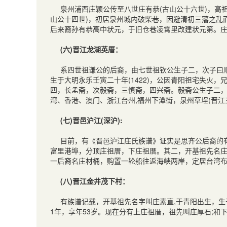
泉州浦西庄颖公传至八世庄有恭(古山公十六世)，高祖
山公十四世)，初居泉州城内破柴巷，因避清初三藩之乱
后来裔孙有恭高中状元，于旧仓巷凌霄里改建状元第。
(六)晋江龙湖英厝：
系四世祖谦公的后裔，由七世祖钦公生子二，次子曰顺
生于大明永乐壬寅二十年(1422)，公因青阳祖宅失火
四，长孟斋，次毅斋，三慎斋，四兴斋。毅斋公生子二，
湾、香港、澳门、浙江台州,福州下潭街，泉州草埕(晋
(七)晋邑沪江(深沪):
目前，有《晋邑沪江庄氏族谱》证实是思齐公后裔的
富里港埠，分顶庄祖厝，下庄祖厝。其二，开基祖先名
一后裔名庄材桶，购置一轮船往返海峡两岸，定居台湾
(八)晋江金井茂下村：
有族谱记载，开基祖先名字叫庄素直,于青阳出生，生于
1年，享年53岁。现在分有上庄祖厝，祖先叫庄厚石;