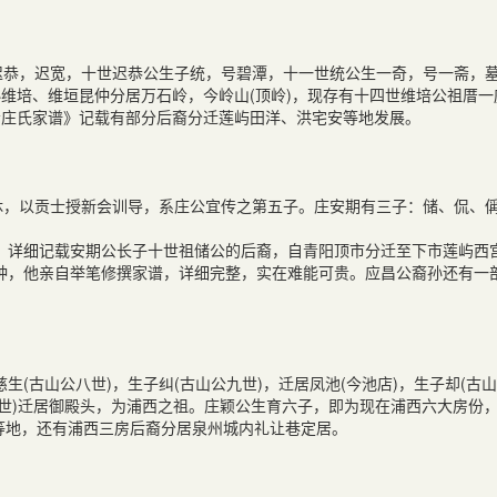
迟恭，迟宽，十世迟恭公生子统，号碧潭，十一世统公生一奇，号一斋，
维培、维垣昆仲分居万石岭，今岭山(顶岭)，现存有十四世维培公祖厝一
岭庄氏家谱》记载有部分后裔分迁莲屿田洋、洪宅安等地发展。
休，以贡士授新会训导，系庄公宜传之第五子。庄安期有三子：储、侃、
，详细记载安期公长子十世祖储公的后裔，自青阳顶市分迁至下市莲屿西
铭钟，他亲自举笔修撰家谱，详细完整，实在难能可贵。应昌公裔孙还有一
(古山公八世)，生子纠(古山公九世)，迁居凤池(今池店)，生子却(古
一世)迁居御殿头，为浦西之祖。庄颖公生育六子，即为现在浦西六大房份
宾等地，还有浦西三房后裔分居泉州城内礼让巷定居。