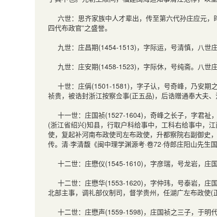
六世：思齐家族中人才辈出，传至第六代孙庄应元，时
四代布政官”之盛誉。
九世：庄昌期(1454-1513)，字际运，号清慎
九世：庄安期(1458-1523)，字际休，号纯斋。
十世：庄偁(1501-1581)，字子认，号奇峰，
祯贵，被诰封浙江按察佥事(正五品)，后诰赠通奉大夫、
十一世：庄国祯(1527-1604)，奇峰之长子，字
(浙江省绍兴)知县，行取户科给事中，工科右给事中，
使，复起补河南布政使司左布政使，升都察院右副御史
传。清·李清馥《闽中理学渊源考·卷72·侍郎庄阳山先
十二世：庄懋仪(1545-1610)，字彦瑞，号龙岩
十二世：庄懋华(1553-1620)，字仲玮，号泰
北部主事，调礼部仪制司，督学贵州，任湖广左布政使(
十二世：庄懋声(1559-1598)，庄国祯之三子，于