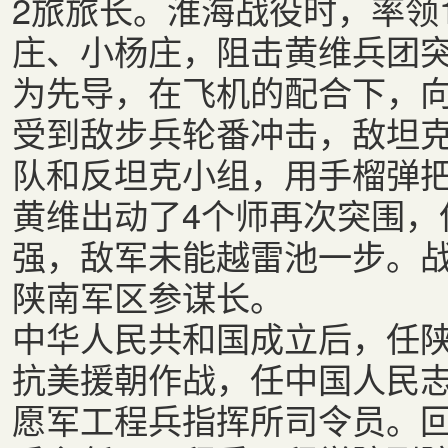
2旅旅长。淮海战役时，率领
庄、小杨庄，阻击黄维兵团突
为先导，在飞机的配合下，向
受到敌步兵轮番冲击，敌坦
队和反坦克小组，用手榴弹
黄维出动了4个师再次突围，
强，敌军未能越雷池一步。战
陕南军区参谋长。
中华人民共和国成立后，任陕
抗美援朝作战，任中国人民志
愿军工程兵指挥所司令员。