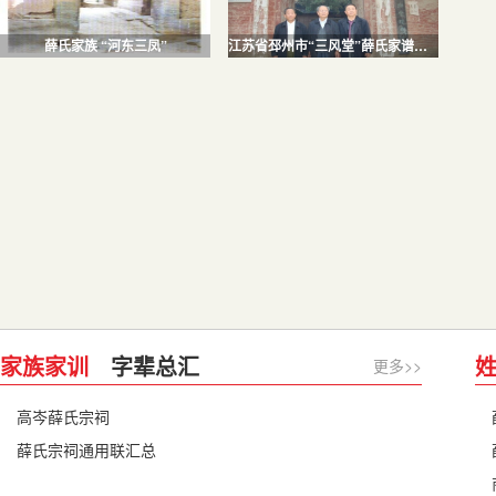
薛氏家族 “河东三凤”
江苏省邳州市“三风堂”薛氏家谱编纂会 江苏省邳州市“三风堂”薛氏家谱编纂会
家族家训
字辈总汇
更多>>
高岑薛氏宗祠
薛氏宗祠通用联汇总