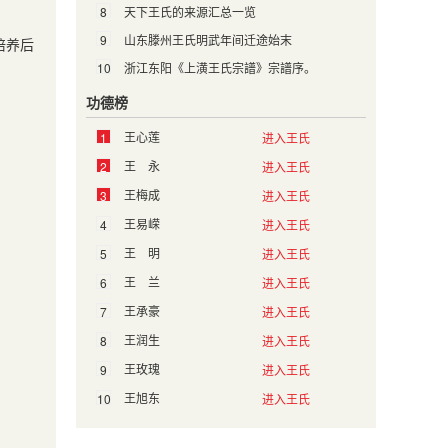
8
天下王氏的来源汇总一览
9
山东滕州王氏明武年间迁途始末
培养后
10
浙江东阳《上潢王氏宗譜》宗譜序。
功德榜
王心莲
1
进入王氏
王 永
2
进入王氏
王梅成
3
进入王氏
王易嵘
4
进入王氏
王 明
5
进入王氏
王 兰
6
进入王氏
王承豪
7
进入王氏
王润生
8
进入王氏
王玫瑰
9
进入王氏
王旭东
10
进入王氏