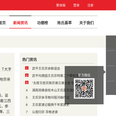
繁体版
登录
注册
首页
新闻资讯
功德榜
姓氏荟萃
关于我们
热门资讯
1
武平王氏宗亲联谊会
T大字
官方微信
2
武平均德园王氏宗祠第二个祭祀活动
地宗亲
3
“太原王姓宗族宗谱立谱大会”在四川叙永县顺利召开
4
湖南双峰县梽木山王氏是王该的后裔
语，呈
5
王氏宗亲寻根问祖河曲行记
着江西
6
王氏家谱记载两千年家族史
后，参
舞、三
7
认祖归宗 寻根述谱