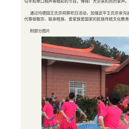
句半和单口相声等精彩的节目，博得广大宗亲的热烈掌声。
通过均德园王氏宗祠祭祀日活动，加强武平王氏宗亲沟
代尊祖敬宗、联亲睦族、爱家族爱国家的民族传统文化教育
附部分图片