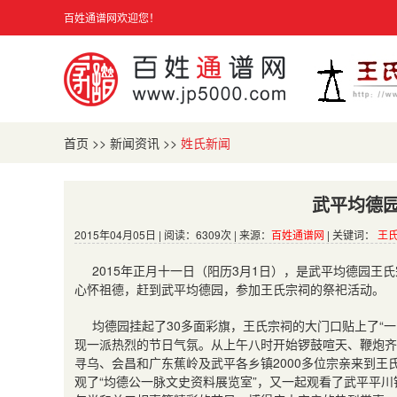
百姓通谱网欢迎您！
首页
>>
新闻资讯
>>
姓氏新闻
武平均德
2015年04月05日 | 阅读：6309次 | 来源：
百姓通谱网
| 关键词：
王氏
2015年正月十一日（阳历3月1日），是武平均德园
心怀祖德，赶到武平均德园，参加王氏宗祠的祭祀活动。
均德园挂起了30多面彩旗，王氏宗祠的大门口贴上了“
现一派热烈的节日气氛。从上午八时开始锣鼓喧天、鞭炮齐
寻乌、会昌和广东蕉岭及武平各乡镇2000多位宗亲来到
观了“均德公一脉文史资料展览室”，又一起观看了武平平