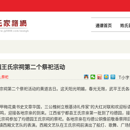
通谱首页
姓氏
园王氏宗祠第二个祭祀活动
,祭祀
T小字
王氏宗祠第二个祭祀活动的黄道吉日。这天阳光明媚，春光无限，武平王氏各
一甲梅花奠书史文章华国，三公槐树立根基诗礼传家”的大红对联和欢迎标
鸣，迎接各地宗亲的到来。江西省宁都县王氏宗亲第一批到了均德园，接
王氏宗祠参加了均德园王氏宗祠的祭祀。各地宗亲在均德公铜像前敬香祭拜
川镇西厢文艺队的表演。西厢文艺队在王氏宗祠前演出了船灯、歌舞、广场