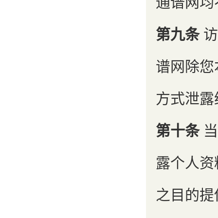
通谱网均
第九条
访
谱网除您
方式泄露
第十条
当
露个人资
之目的提