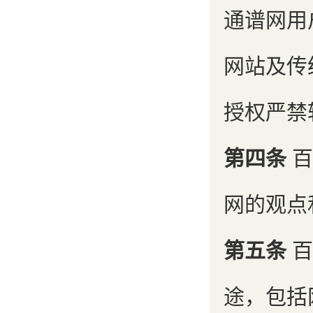
通谱网用
网站及传
授权严禁
第四条
百
网的观点
第五条
百
途，包括