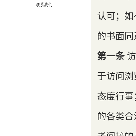
联系我们
认可；如
的书面同
第一条
访
于访问浏
态度行事
的各类合
者间接的