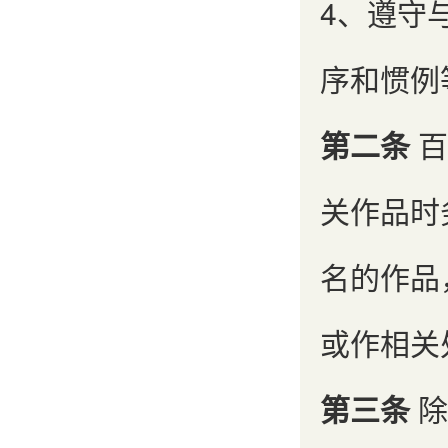
4、遵守
序和惯例
第二条
百
关作品时
名的作品
或作相关
第三条
除