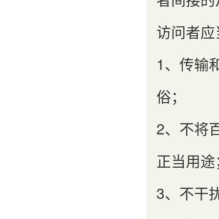
访问者应
1、传输
俗；
2、不将
正当用途
3、不干