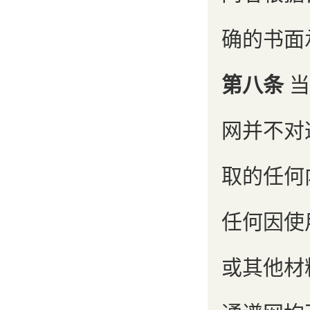
确的书面
第八条
当
网并不对
取的任何
任何因使
或其他材