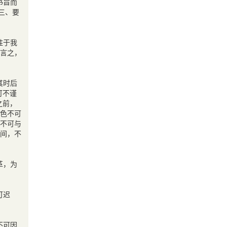
书旨而
三、要
胜于我
言之，
其时后
可不谨
之前，
色不可
不可与
间，不
革，为
可迟
不可因