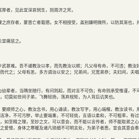
厚者，见此宜深哀悯生，则周济之死，
之庶存者，蒙恩亡者载德。女不相授受，盖别嫌明微所，以防其渐也，
长宜痛惩之。
武甚难。吾不遽教汝以孝，而先教汝以顺；凡父母有命，不可违；教汝
而代之；父母有恙，多方调治以安之；兄弟间，兄宽弟恭；夫妇间，夫唱
幼辈者，当隅坐随行，有问则起，而对言不可伪；有命则承受惟谨，不
，切莫如世间子弟，飞舞轻扬，荡弃规矩，为人背后讥笑也。
要顺师之心，教汝念书，用心诵读，教汝写字，用心端楷，教汝读书，
洁净，不可污秽，举止要端重，不可轻佻，言语以柔和，不可粗率，有过
，如至精之理，至妙之文，可以意会，而不能以言传者，师不能取弟之心
之爱憎，身体之寒暖及诸凡琐细不可明言处，为弟子者悉，宜会其意会奉