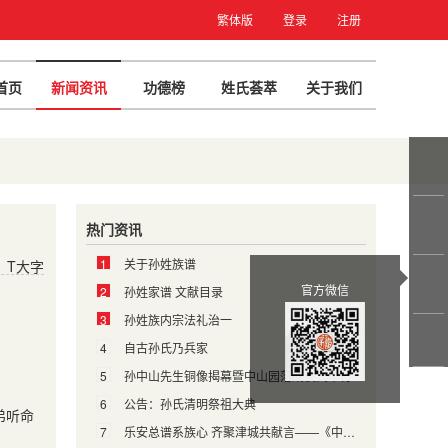
繁体版
登录
注册
首页
新闻资讯
功德榜
姓氏荟萃
关于我们
热门资讯
1
关于孙姓族谱
T大字
官方微信
2
孙姓家谱 文献目录
3
孙姓族内宗法礼治一
4
自古孙氏乃兵家
5
孙中山先生铜像揭幕暨中山园落成仪式举行
6
公告：孙氏清明祭祖大典
弟听命
7
乐安总谱系族心 齐聚津城共献言——《中华乐安孙氏总谱》专家论证会掠影