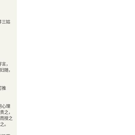
并三姑
好言，
妇随，
可推
用心理
责之，
而授之
之。