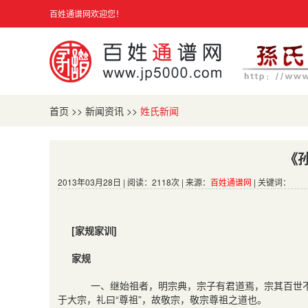
百姓通谱网欢迎您！
首页
>>
新闻资讯
>>
姓氏新闻
《孙
2013年03月28日 | 阅读：2118次 | 来源：
百姓通谱网
| 关键词：
[家规家训]
家规
一、继始祖者，明宗典，宗子有君道焉，宗其百世不
于大宗，礼曰“尊祖”，故敬宗，敬宗尊祖之道也。