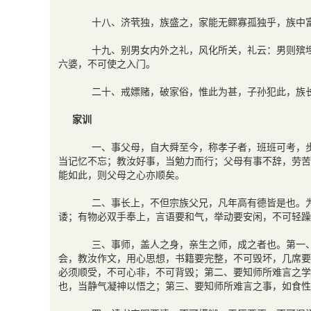
十八、济茕独，族盛之，家能无鳏寡孤独乎，族中富
十九、别男女内外之礼，风化所关，礼云：男则殡埋
六婆，不可使之入门。
二十、戒嫖赌，破家俗，惟此为甚，子孙犯此，族
家训
一、事父母，自大舜至今，称孝子者，班班可考，步
当记忆不忘；教汝好事，当勉力而行；父母有事不辞，劳苦
能如此，则父母之心亦顺矣。
二、事长上，不但宗族父兄，凡年高有德皆是也。为
诿；有物必双手奉上，言语要和气，举动要安闲，不可轻躁
三、事师，盖人之身，亲生之师，成之者也。第一、
会，教汝作文，用心思想，书籍要完整，不可毁坏，几席要
必须顺受，不可心非，不可背毁；第二、要知师所难言之学
也，当静气凝神以悟之；第三、要知师所难言之事，如食性