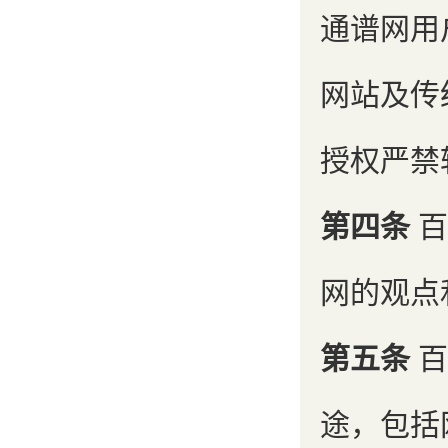
通谱网用
网站及传
授权严禁
第四条
百
网的观点
第五条
百
途，包括