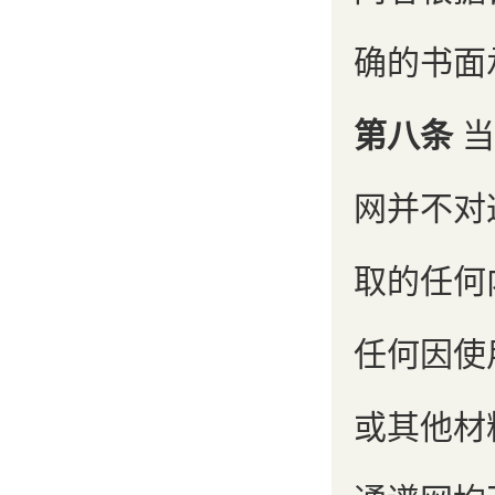
确的书面
第八条
当
网并不对
取的任何
任何因使
或其他材