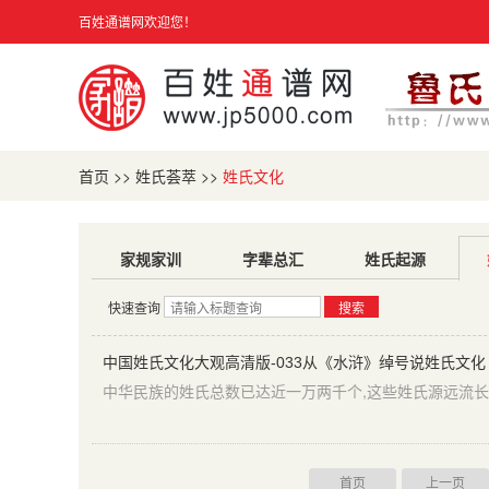
百姓通谱网欢迎您！
首页
>>
姓氏荟萃
>>
姓氏文化
家规家训
字辈总汇
姓氏起源
快速查询
搜索
中国姓氏文化大观高清版-033从《水浒》绰号说姓氏文化
中华民族的姓氏总数已达近一万两千个,这些姓氏源远流长