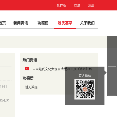
繁体版
登录
注册
首页
新闻资讯
功德榜
姓氏荟萃
关于我们
热门资讯
1
中国姓氏文化大观高清版-033从《水浒》绰号说姓氏文化
官方微信
功德榜
14日】
暂无数据
354次