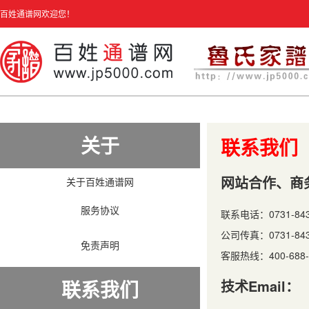
百姓通谱网欢迎您！
关于
联系我们
网站合作、商
关于百姓通谱网
服务协议
联系电话：0731-843
公司传真：0731-843
免责声明
客服热线：400-688-
联系我们
技术Email：