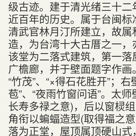
级古迹。建于清光绪三十二
近百年的历史。属于台闽标
清武官林月汀所建立，故属
造，为台湾十大古厝之一，
该堂为二落式建筑，第一落
广檐廊，并于壁面题字作画
“竹茂”、“×得石花胜开”；
苞”、“夜雨竹窗问语”。太
长寿多禄之意
)
，后以窗棂组
角衔以蝙蝠造型
(
取得福之意
落为正堂，屋顶属顶硬山式