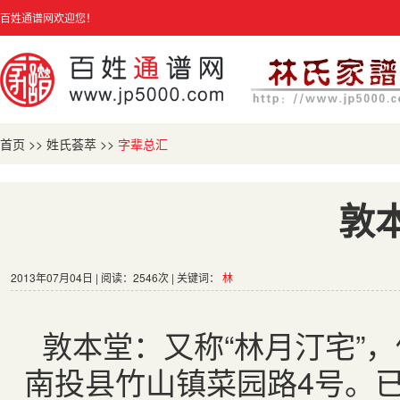
百姓通谱网欢迎您！
首页
>>
姓氏荟萃
>>
字辈总汇
敦
2013年07月04日 | 阅读：2546次 | 关键词：
林
敦本堂：又称“林月汀宅”，
南投县竹山镇菜园路
4
号。