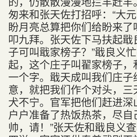
的，仍散散漫漫地拦羊赶羊
匆来和张天佐打招呼：“大
盼月亮总算把你们给盼来了
叩九拜。张天佐下马扶起戢
子可叫戢家榜子？”戢良义忙
起，这个庄子叫翟家榜子，
一个字。戢天成叫我们庄子
意，就把我们作个对头，三
犬不宁。官军把他们赶进深
户户准备了热饭热茶，尽自
帅，请！”张天佐和戢良义