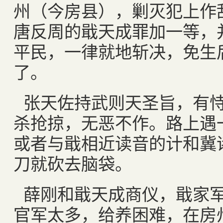
州（今房县），剿灭犯上作
唐反周的戢天成罪加一等，
平民，一律就地斩决，免生
了。
张天佐持武则天圣旨，有
杀抢掠，无恶不作。路上遇
或者与戢相近读音的计和冀
刀就砍去脑袋。
薛刚和戢天成商仪，戢家
官军太多，给养困难，在房