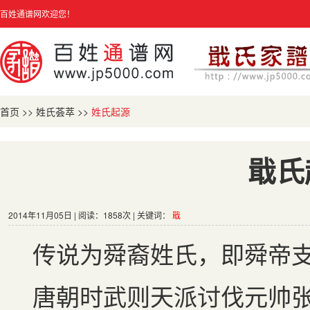
百姓通谱网欢迎您！
首页
>>
姓氏荟萃
>>
姓氏起源
戢氏
2014年11月05日 | 阅读：1858次 | 关键词：
戢
传说为舜裔姓氏，即舜帝
唐朝时武则天派讨伐元帅