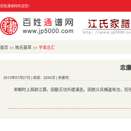
百姓通谱网欢迎您！
首页
>>
姓氏荟萃
>>
字辈总汇
忠
2013年07月27日 | 阅读：2254次 | 关键词：
宋朝时上高尉江灏，因勤王功升建浦丞。因统义兵捕盗有功，历