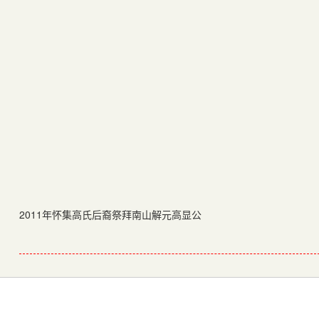
2011年怀集高氏后裔祭拜南山解元高显公