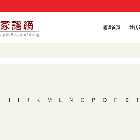
通谱首页
姓氏
H
I
J
K
M
L
N
O
P
Q
R
S
T