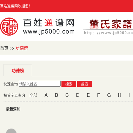
百姓通谱网欢迎您！
首页
>>
功德榜
功德榜
快速查询
搜索
搜索
A
B
C
D
E
F
G
H
I
全部
按首字母查询
最新添加