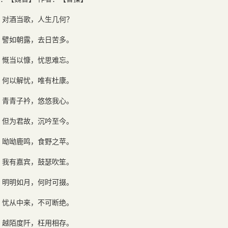
对酒当歌，人生几何？
譬如朝露，去日苦多。
慨当以慷，忧思难忘。
何以解忧，唯有杜康。
青青子衿，悠悠我心。
但为君故，沉吟至今。
呦呦鹿鸣，食野之苹。
我有嘉宾，鼓瑟吹笙。
明明如月，何时可掇。
忧从中来，不可断绝。
越陌度阡，枉用相存。