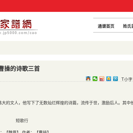
通谱首页
姓氏
曹操的诗歌三首
T小字
伟大的文人，他写下了无数灿烂辉煌的诗篇，流传于世，激励后人。其中
短歌行
：【魏晋】 作者：【曹操】