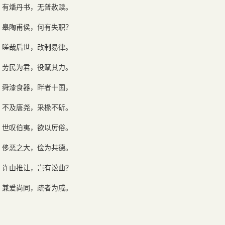
有燔丹书，无普赦赎。
皋陶甫侯，何有失职？
嗟哉后世，改制易律。
劳民为君，役赋其力。
舜漆食器，畔者十国，
不及唐尧，采椽不斫。
世叹伯夷，欲以厉俗。
侈恶之大，俭为共德。
许由推让，岂有讼曲？
兼爱尚同，疏者为戚。