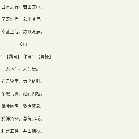
日月之行，若出其中；
星汉灿烂，若出其里。
幸甚至哉，歌以咏志。
关山
：【魏晋】 作者：【曹操】
天地间，人为贵。
立君牧民，为之轨则。
车辙马迹，经纬四极。
黜陟幽明，黎庶繁息。
於铄贤圣，总统邦域。
封建五爵，井田刑狱。