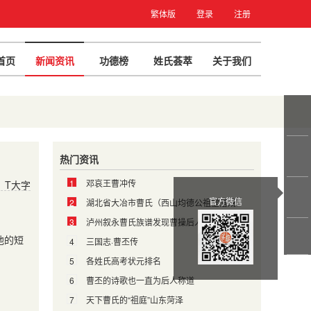
繁体版
登录
注册
首页
新闻资讯
功德榜
姓氏荟萃
关于我们
热门资讯
1
邓哀王曹冲传
T大字
官方微信
2
湖北省大冶市曹氏（西山均德公祖堂落成）
3
泸州叙永曹氏族谱发现曹操后人
他的短
4
三国志·曹丕传
5
各姓氏高考状元排名
6
曹丕的诗歌也一直为后人称道
7
天下曹氏的“祖庭”山东菏泽