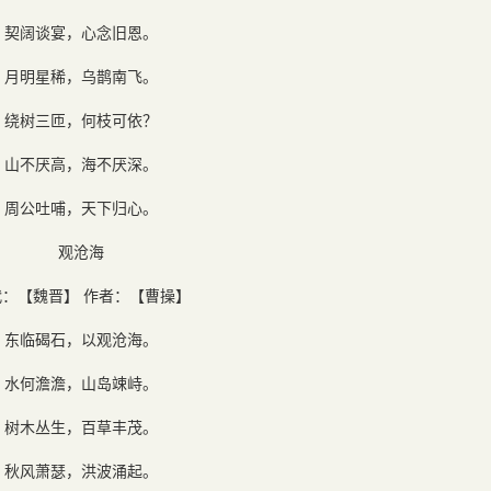
契阔谈宴，心念旧恩。
月明星稀，乌鹊南飞。
绕树三匝，何枝可依？
山不厌高，海不厌深。
周公吐哺，天下归心。
观沧海
代：【魏晋】 作者：【曹操】
东临碣石，以观沧海。
水何澹澹，山岛竦峙。
树木丛生，百草丰茂。
秋风萧瑟，洪波涌起。