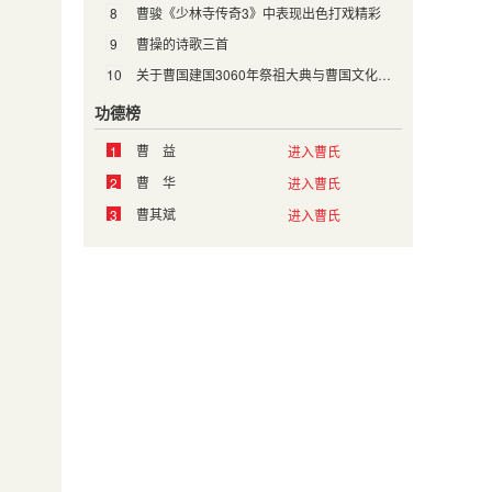
8
曹骏《少林寺传奇3》中表现出色打戏精彩
9
曹操的诗歌三首
10
关于曹国建国3060年祭祖大典与曹国文化研讨会的筹备信息
功德榜
曹 益
1
进入曹氏
曹 华
2
进入曹氏
曹其斌
3
进入曹氏